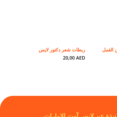
 القمل
ربطات شعر دكتور لايس
20,00
AED
نبذة عن لايس آوت الإمارات