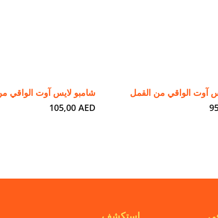
س آوت الواقي من القمل
شامبو لايس آوت الواقي من
105,00
AED
9
في
استكشف