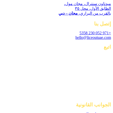
ميدتاون سنترال، مجان مول،
الطابق الأول، محل ٣٥
بالقرب من البراري،
مجان – دبي
إتصل بنا
+971 052 230 5358
hello@liceoutuae.com
اتبع
الجوانب القانونية